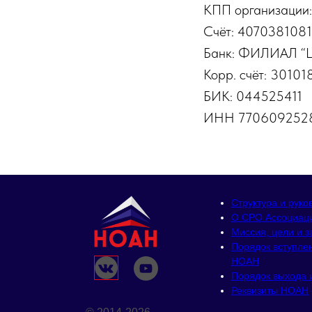
КПП организации
Счёт: 407038108
Банк: ФИЛИАЛ “
Корр. счёт: 3010
БИК: 044525411
ИНН 770609252
Структура и руко
О СРО Ассоциац
Миссия, цели и з
Порядок вступле
НОАН
Порядок выхода 
Реквизиты НОАН