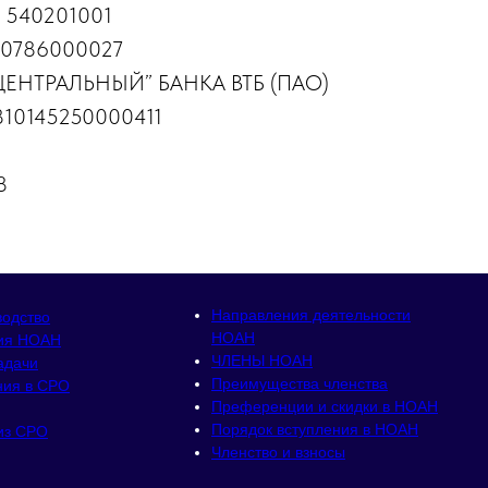
: 540201001
10786000027
ЦЕНТРАЛЬНЫЙ” БАНКА ВТБ (ПАО)
1810145250000411
8
Направления деятельности
водство
НОАН
ия НОАН
ЧЛЕНЫ НОАН
адачи
Преимущества членства
ния в СРО
Преференции и скидки в НОАН
Порядок вступления в НОАН
из СРО
Членство и взносы