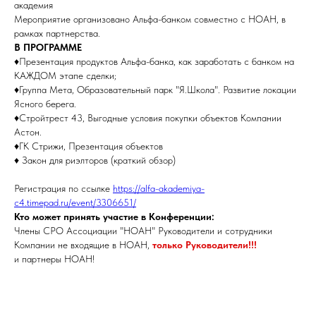
академия
Мероприятие организовано Альфа-банком совместно с НОАН, в
рамках партнерства.
В ПРОГРАММЕ
♦️Презентация продуктов Альфа-банка, как заработать с банком на
КАЖДОМ этапе сделки;
♦️Группа Мета, Образовательный парк "Я.Школа". Развитие локации
Ясного берега.
♦️Стройтрест 43, Выгодные условия покупки объектов Компании
Астон.
♦️ГК Стрижи, Презентация объектов
♦️ Закон для риэлторов (краткий обзор)
Регистрация по ссылке
https://alfa-akademiya-
c4.timepad.ru/event/3306651/
Кто может принять участие в Конференции:
Члены СРО Ассоциации "НОАН" Руководители и сотрудники
Компании не входящие в НОАН,
только Руководители!!!
и партнеры НОАН!