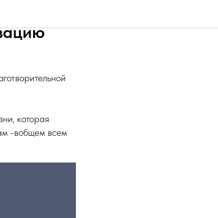
женова,
изацию
аготворительной
зни, которая
ам -вобщем всем