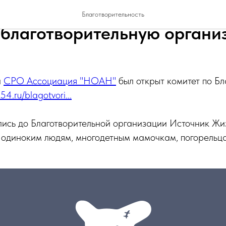
зидент НОАН Кристина Ба
Благотворительность
 благотворительную орган
а
СРО Ассоциация "НОАН"
был открыт комитет по Бл
4.ru/blagotvori...
ись до Благотворительной организации Источник Жи
 одиноким людям, многодетным мамочкам, погорельц