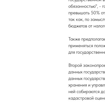
обязанностью", - 
превышать 50% от 
так как, по замыс
бюджетов от налог
Также предполагае
применяться полож
для государственн
Второй законопро
данных государст
данных государств
хранения и управ
ней собираются д
кадастровой оценк