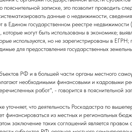
о пояснительной записке, это позволит проводить сл
 систематизировать данные о недвижимости, сведения
ют в Едином государственном реестре недвижимости (
, которые могут быть использованы в экономике; выяв
орые используются, но не зарегистрированы в ЕГРН; г
димые для предоставления государственных земельны
бъектов РФ и в большей части органы местного само
полагают необходимыми финансовыми и кадровыми ре
речисленных работ", - говорится в пояснительной за
е уточняет, что деятельность Роскадастра по вышеп
ет финансироваться из местных и региональных бюдж
этом заключение таких соглашений является правом 
ласти субъектов РФ, органов местного самоуправлени