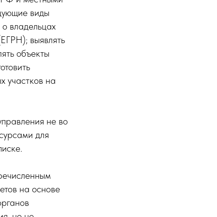
едующие виды
 о владельцах
ЕГРН); выявлять
лять объекты
отовить
х участков на
управления не во
сурсами для
писке.
еречисленным
етов на основе
органов
я, но не