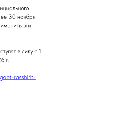
фициального
нее 30 ноября
рименить эти
тупят в силу с 1
6 г.
gaet-rasshirit-