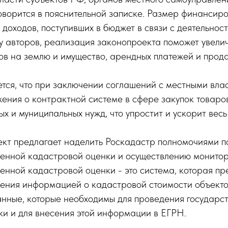
говорится в пояснительной записке. Размер финансир
доходов, поступивших в бюджет в связи с деятельнос
лу авторов, реализация законопроекта поможет увели
ов на землю и имущество, арендных платежей и прод
тся, что при заключении соглашений с местными влас
ения о контрактной системе в сфере закупок товаров,
ых и муниципальных нужд, что упростит и ускорит весь
ект предлагает наделить Роскадастр полномочиями 
венной кадастровой оценки и осуществлению монито
енной кадастровой оценки - это система, которая п
ления информацией о кадастровой стоимости объекто
анные, которые необходимы для проведения государс
и и для внесения этой информации в ЕГРН.