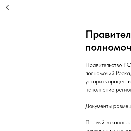
Правител
полномоч
Правительство РФ
полномочий Роскад
ускорить процессы
наполнение регион
Документы размещ
Первый законопро
заключению согла