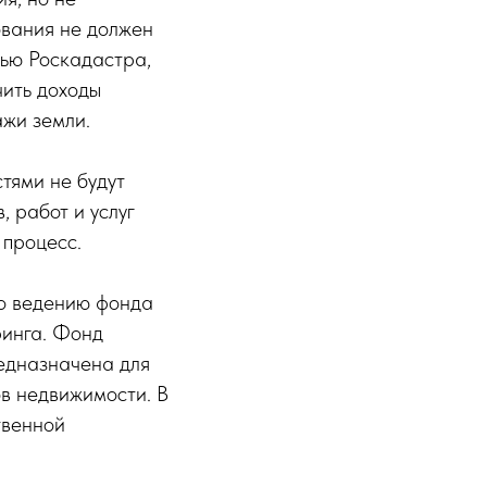
ования не должен
тью Роскадастра,
чить доходы
ажи земли.
тями не будут
 работ и услуг
 процесс.
по ведению фонда
ринга. Фонд
редназначена для
в недвижимости. В
твенной