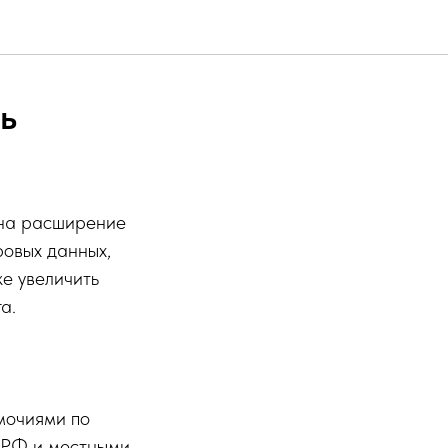
ь
 на расширение
ровых данных,
е увеличить
а.
мочиями по
 РФ и местными