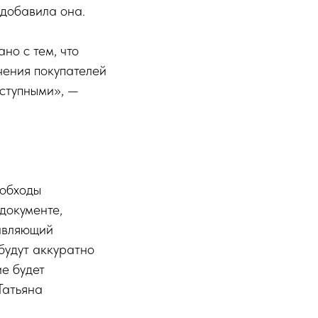
добавила она.
но с тем, что
чения покупателей
оступными», —
 обходы
документе,
равляющий
будут аккуратно
е будет
Татьяна