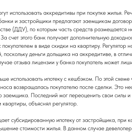
огут использовать аккредитивы при покупке жилья. Реч
 банки и застройщики предлагают заемщикам договор
стве (ДДУ), по которым часть средств размещается не
 За счет этого банк получает дополнительную доходнос
с покупателем в виде скидки на квартиру. Регулятор 
, поскольку деньги дольщика на аккредитиве, в отличи
лучае отзыва лицензии у банка покупатель может лиши
льше использовать ипотеку с кешбэком. По этой схеме 
зноса возвращалась покупателю после сделки. Это не
о заемщика. Последний мог переоценить свои силы и 
и квартиры, объяснял регулятор.
ает субсидированную ипотеку от застройщика, при к
ышение стоимости жилья. В данном случае девелопер