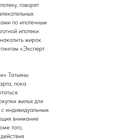
потеку, говорят
влекательных
ками по ипотечным
готной ипотеки.
однакопить жирок
йтингам «Эксперт
и» Татьяны
арта, пока
ытаться
окупки жилья для
в с индивидуальным
ающих внимание
оме того,
 действия