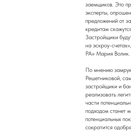
заемщиков. Это пр
эксперты, опроше
предложений от з
кредитам скажутся
Застройщики будут
на эскроу-счетах
РА» Мария Волик.
По мнению замрук
Решетниковой, сам
застройщики и бан
реализовать легит
части потенциальн
подходом станет 
потенциальных пок
сократится одобря