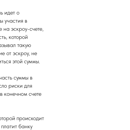
ь идет о
ы участия в
 на эскроу-счете,
ть, которой
называл такую
е от эскроу, не
ться этой суммы.
часть суммы в
сло риски для
в конечном счете
оторой происходит
 платит банку