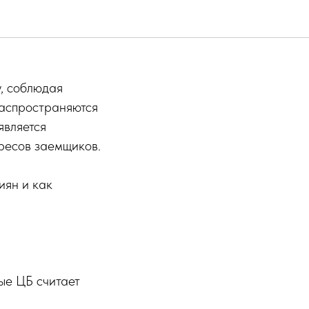
дарт:
у, соблюдая
распространяются
является
ресов заемщиков.
иян и как
ые ЦБ считает