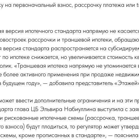
 на первоначальный взнос, рассрочку платежа или t
ая версия ипотечного стандарта напрямую не касаетс
новостроек рассрочки и траншевой ипотеки, обраща
я версия стандарта распространяется на субсидируем
т по ипотеке снижается, но увеличивается стоимость 
лик. «Траншевая ипотека напрямую не упоминается в
ее более активного применения при продаже недвижи
 будущем году», — добавила представитель «Этажей»
может ввести дополнительные ограничения и на эти п
арта глава ЦБ Эльвира Набиуллина выступила с зая
и рискованные ипотечные схемы (рассрочка, траншев
о взноса) будут плодиться, то регулятор может утверд
схемы, кроме прописанных в стандарте», — пояснила