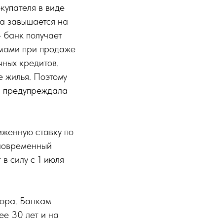
купателя в виде
на завышается на
— банк получает
емами при продаже
чных кредитов.
е жилья. Поэтому
— предупреждала
иженную ставку по
иновременный
 в силу с 1 июля
вора. Банкам
ее 30 лет и на