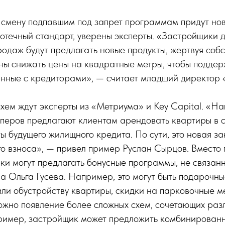
смену подпавшим под запрет программам придут нов
отечный стандарт, уверены эксперты. «Застройщики 
одаж будут предлагать новые продукты, жертвуя соб
ены снижать цены на квадратные метры, чтобы подде
анные с кредиторами», — считает младший директор 
хем ждут эксперты из «Метриума» и Key Capital. «Н
перов предлагают клиентам арендовать квартиры в с
ты будущего жилищного кредита. По сути, это новая з
го взноса», — привел пример Руслан Сырцов. Вместо
ки могут предлагать бонусные программы, не связан
а Ольга Гусева. Например, это могут быть подарочны
 или обустройству квартиры, скидки на парковочные м
ожно появление более сложных схем, сочетающих раз
ример, застройщик может предложить комбинированн