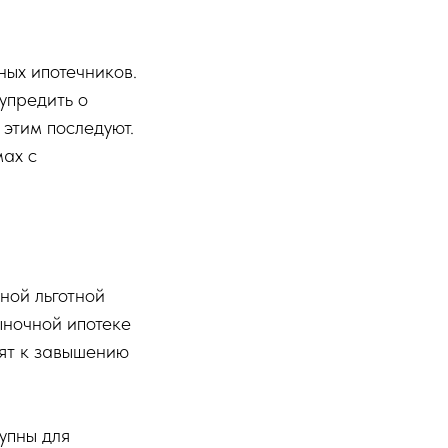
ых ипотечников.
упредить о
 этим последуют.
ах с
ной льготной
ыночной ипотеке
дят к завышению
упны для