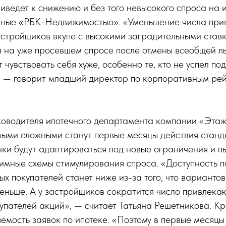
иведет к снижению и без того невысокого спроса на и
нные «РБК-Недвижимостью». «Уменьшение числа при
астройщиков вкупе с высокими заградительными став
 на уже просевшем спросе после отмены всеобщей ль
 чувствовать себя хуже, особенно те, кто не успел п
», — говорит младший директор по корпоративным ре
оводителя ипотечного департамента компании «Этаж
ыми сложными станут первые месяцы действия станд
ки будут адаптироваться под новые ограничения и п
имные схемы стимулирования спроса. «Доступность п
ых покупателей станет ниже из-за того, что варианто
меньше. А у застройщиков сократится число привлек
упателей акций», — считает Татьяна Решетникова. Кр
емость заявок по ипотеке. «Поэтому в первые месяцы