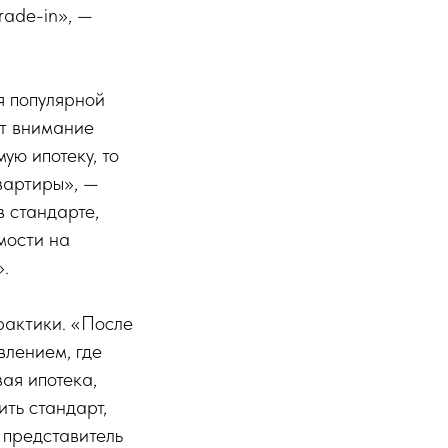
rade-in», —
я популярной
ют внимание
ую ипотеку, то
квартиры», —
 стандарте,
мости на
.
рактики. «После
влением, где
ая ипотека,
ить стандарт,
 представитель