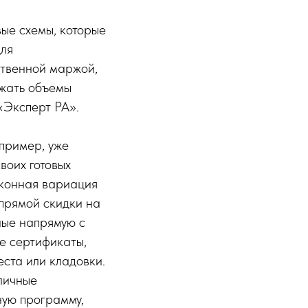
ые схемы, которые
для
ственной маржой,
ржать объемы
«Эксперт РА».
апример, уже
воих готовых
аконная вариация
 прямой скидки на
ные напрямую с
е сертификаты,
еста или кладовки.
личные
ую программу,