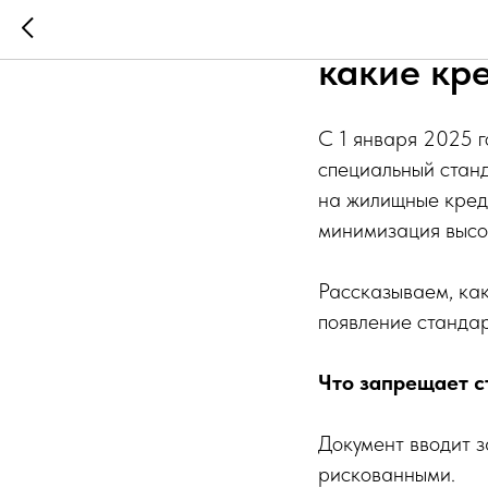
С января
какие кр
С 1 января 2025 г
специальный стан
на жилищные креди
минимизация высо
Рассказываем, как
появление стандар
Что запрещает с
Документ вводит з
рискованными.