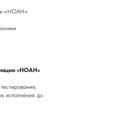
ции «НОАН»
роники
циации «НОАН»
 тестирования,
ок исполнения: до