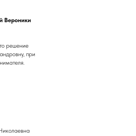
й Вероники
то решение
андровну, при
нимателя.
_ Николаевна