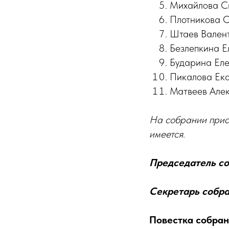
Михайлова С
Плотникова О
Штаев Валент
Безлепкина Е
Бударина Еле
Пикалова Ека
Матвеев Алек
На собрании прису
имеется.
Председатель со
Секретарь собр
Повестка собра